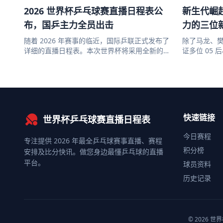
2026 世界杯乒乓球赛直播日程表公
新生代崛
布，国乒主力全员出击
力的三位
随着 2026 年赛事的临近，国际乒联正式发布了
除了马龙、樊
详细的直播日程表。本次世界杯将采用全新的赛
证多位 05
制，比赛激烈程度升级...
明，打法极具侵
快速链接
世界杯乒乓球赛直播日程表
今日赛程
专注提供 2026 年最全乒乓球赛事直播、赛程
积分榜
安排及比分快讯。做您身边最懂乒乓球的直播
平台。
球员资料
历史记录
© 2026 