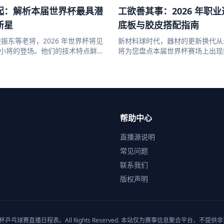
起：解析本届世界杯最具潜
工欲善其事：2026 年职
新星
底板与胶皮搭配指南
振东等老将，2026 年世界杯将见
新材料球时代，器材的更新换代从
 后小将的登场。他们的技术特点鲜
将为您盘点本届世界杯赛场上出现
略性...
款"神器"...
帮助中心
直播源说明
常见问题
联系我们
版权声明
世界杯乒乓球赛直播日程表。All Rights Reserved. 本站仅为赛事信息聚合平台，不提