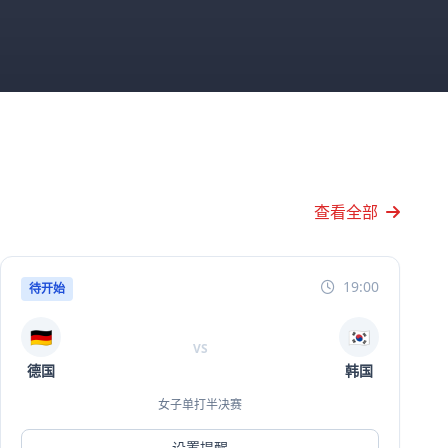
查看全部
19:00
待开始
🇩🇪
🇰🇷
VS
德国
韩国
女子单打半决赛
设置提醒